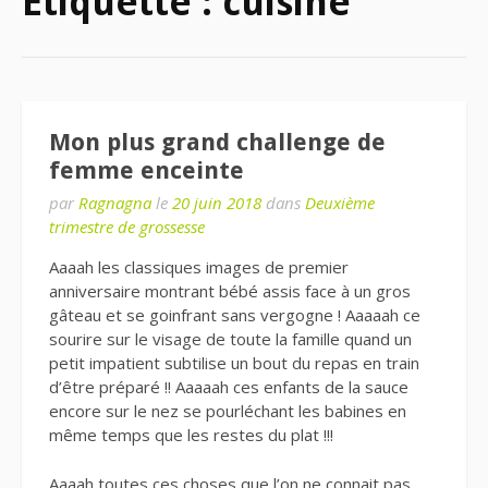
Étiquette : cuisine
Mon plus grand challenge de
femme enceinte
par
Ragnagna
le
20 juin 2018
dans
Deuxième
trimestre de grossesse
Aaaah les classiques images de premier
anniversaire montrant bébé assis face à un gros
gâteau et se goinfrant sans vergogne ! Aaaaah ce
sourire sur le visage de toute la famille quand un
petit impatient subtilise un bout du repas en train
d’être préparé !! Aaaaah ces enfants de la sauce
encore sur le nez se pourléchant les babines en
même temps que les restes du plat !!!
Aaaah toutes ces choses que l’on ne connait pas