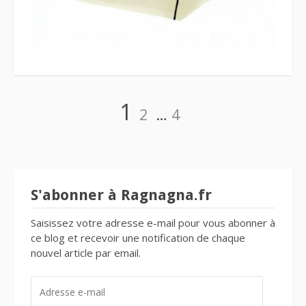
Navigation
Page
Page
Page
1
2
…
4
des
articles
S'abonner à Ragnagna.fr
Saisissez votre adresse e-mail pour vous abonner à
ce blog et recevoir une notification de chaque
nouvel article par email.
ADRESSE
E-