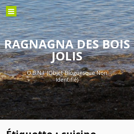
Aller
au
contenu
RAGNAGNA DES BOIS
JOLIS
O.B.N.I. (Objet Bloguesque Non
Identifié)