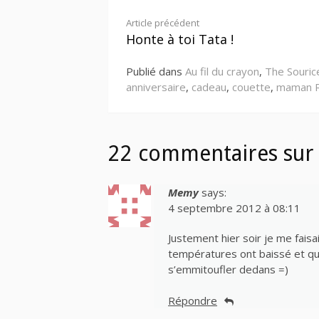
Lire
Article précédent
Honte à toi Tata !
la
Publié dans
Au fil du crayon
,
The Souric
suite
anniversaire
,
cadeau
,
couette
,
maman 
22 commentaires sur 
Memy
says:
4 septembre 2012 à 08:11
Justement hier soir je me fais
températures ont baissé et que
s’emmitoufler dedans =)
Répondre