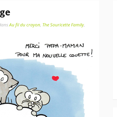
age
dans
Au fil du crayon
,
The Souricette Family
,