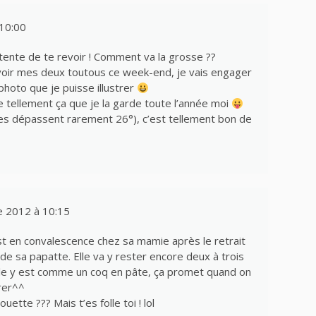
10:00
tente de te revoir ! Comment va la grosse ??
s voir mes deux toutous ce week-end, je vais engager
 photo que je puisse illustrer
me tellement ça que je la garde toute l’année moi
es dépassent rarement 26°), c’est tellement bon de
 2012 à 10:15
t en convalescence chez sa mamie après le retrait
 de sa papatte. Elle va y rester encore deux à trois
lle y est comme un coq en pâte, ça promet quand on
rer^^
ouette ??? Mais t’es folle toi ! lol