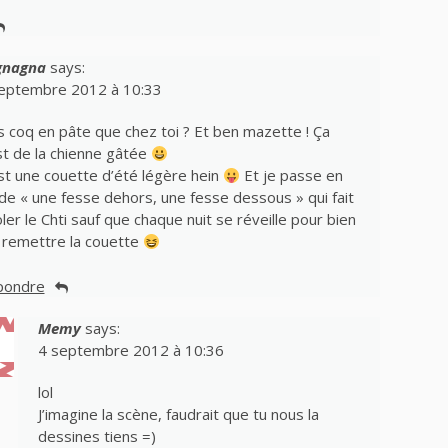
gnagna
says:
eptembre 2012 à 10:33
s coq en pâte que chez toi ? Et ben mazette ! Ça
st de la chienne gâtée
st une couette d’été légère hein
Et je passe en
e « une fesse dehors, une fesse dessous » qui fait
oler le Chti sauf que chaque nuit se réveille pour bien
remettre la couette
pondre
Memy
says:
4 septembre 2012 à 10:36
lol
J’imagine la scène, faudrait que tu nous la
dessines tiens =)