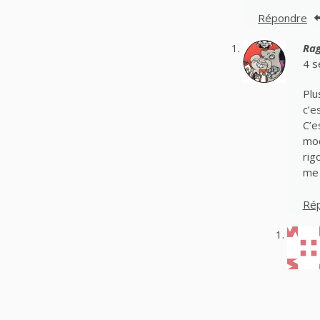
Répondre
Ra
4 s
Plu
c’e
C’e
mod
rig
me 
Ré