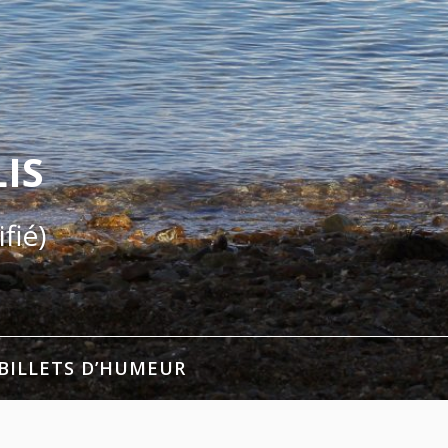
IS
fié)
BILLETS D’HUMEUR