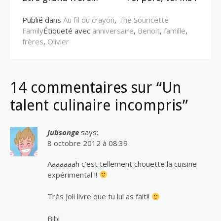
la
Publié dans
Au fil du crayon
,
The Souricette
suite
Family
Étiqueté avec
anniversaire
,
Benoit
,
famille
,
frères
,
Olivier
14 commentaires sur “Un
talent culinaire incompris”
Jubsonge
says:
8 octobre 2012 à 08:39
Aaaaaaah c’est tellement chouette la cuisine
expérimental !!
Très joli livre que tu lui as fait!!
Bibi