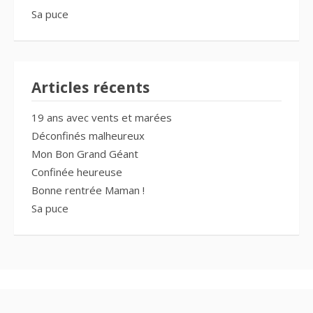
Sa puce
Articles récents
19 ans avec vents et marées
Déconfinés malheureux
Mon Bon Grand Géant
Confinée heureuse
Bonne rentrée Maman !
Sa puce
Copyright © 2026 Ragnagna des Bois Jolis. Tous droits réservés.
Thème Fooding par
FRT