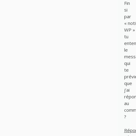
Fin
si
par
« noti
WP »
tu
ente
le
mess
qui
te
prévi
que
j’ai
répo
au
comm
?
Répo