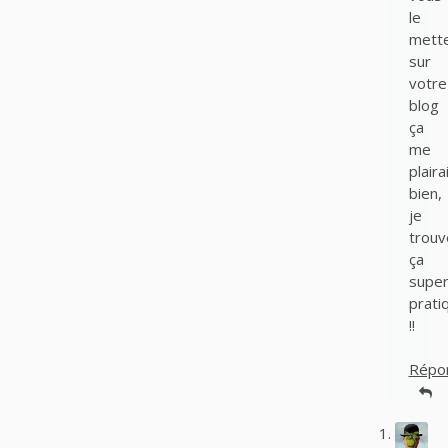
le
mett
sur
votre
blog
ça
me
plaira
bien,
je
trouv
ça
supe
prati
!!
Répo