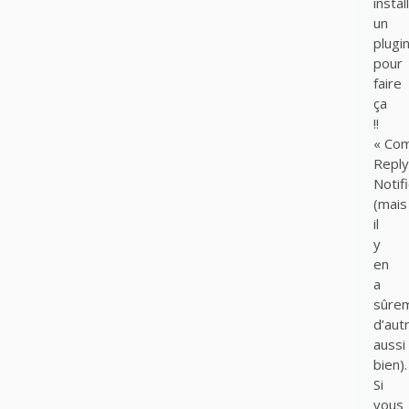
instal
un
plugi
pour
faire
ça
!!
« Co
Reply
Notifi
(mais
il
y
en
a
sûre
d’aut
aussi
bien).
Si
vous