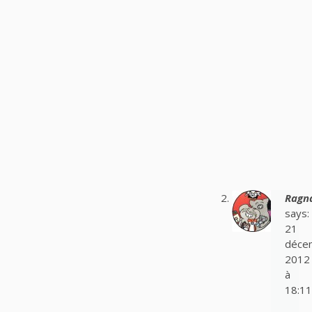
Ragn
says:
21
déce
2012
à
18:11