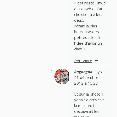
Il est resté Finwë
et Lenwë et j’ai
choisi entre les
deux.
J’étais la plus
heureuse des
petites filles à
l’idée d’avoir un
chat !!!
Répondre
Ragnagna
says:
21 décembre
2012 à 15:23
Et sur la photo il
venait d’arriver à
la maison, il
découvrait les
maisons