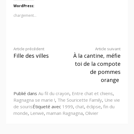
WordPress:
chargement…
Lire
Article précédent
Article suivant
Fille des villes
À la cantine, méfie
la
toi de la compote
suite
de pommes
orange
Publié dans
Au fil du crayon
,
Entre chat et chiens
,
Ragnagna se marie !
,
The Souricette Family
,
Une vie
de souris
Étiqueté avec
1999
,
chat
,
éclipse
,
fin du
monde
,
Lenwë
,
maman Ragnagna
,
Olivier