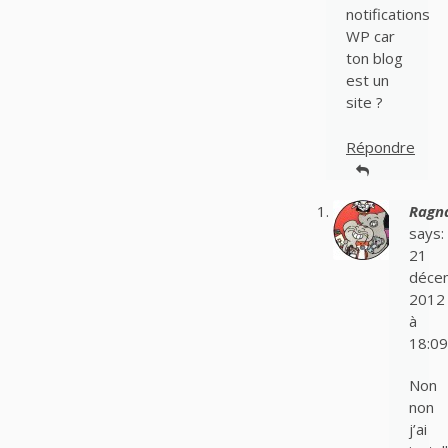
notifications
WP car
ton blog
est un
site ?
Répondre
Ragn
says:
21
déce
2012
à
18:09
Non
non
j’ai