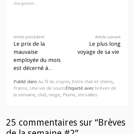
chargement…
Lire
Article précédent
Article suivant
Le prix de la
Le plus long
la
mauvaise
voyage de sa vie
suite
employée du mois
est décerné à…
Publié dans
Au fil du crayon
,
Entre chat et chiens
,
France
,
Une vie de souris
Étiqueté avec
brèves de
la semaine
,
chat
,
neige
,
Plume
,
Versailles
25 commentaires sur “Brèves
de la semaine #2”