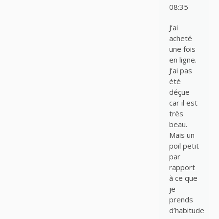
08:35
J’ai
acheté
une fois
en ligne.
J’ai pas
été
déçue
car il est
très
beau.
Mais un
poil petit
par
rapport
à ce que
je
prends
d’habitude