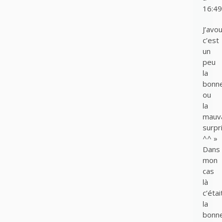
16:49
J’avo
c’est
un
peu
la
bonn
ou
la
mauv
surpr
^^ »
Dans
mon
cas
là
c’étai
la
bonn