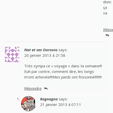
donc
ça
va
Répo
Nat et ses Oursons
says:
20 janvier 2013 à 21:58
Très sympa ce « voyage » dans ta semaine!!!
Euh par contre, comment dire, les tongs
m’ont achevée!!!!Mes pieds ont frissonné!!!!!!!!!
Répondre
Ragnagna
says:
21 janvier 2013 à 07:11