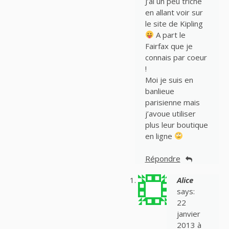
J’ai un peu triché
en allant voir sur
le site de Kipling
A part le
Fairfax que je
connais par coeur
!
Moi je suis en
banlieue
parisienne mais
j’avoue utiliser
plus leur boutique
en ligne
Répondre
Alice
says:
22
janvier
2013 à