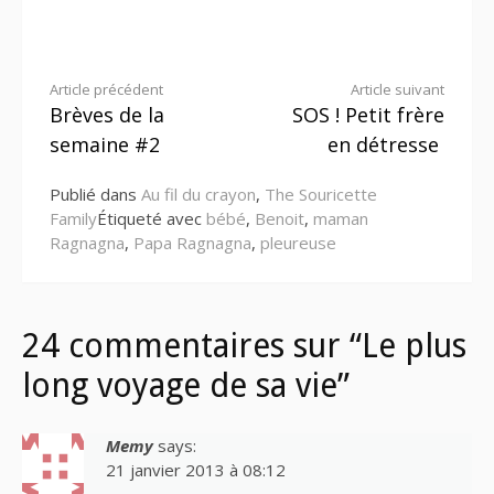
Lire
Article précédent
Article suivant
Brèves de la
SOS ! Petit frère
la
semaine #2
en détresse
suite
Publié dans
Au fil du crayon
,
The Souricette
Family
Étiqueté avec
bébé
,
Benoit
,
maman
Ragnagna
,
Papa Ragnagna
,
pleureuse
24 commentaires sur “Le plus
long voyage de sa vie”
Memy
says:
21 janvier 2013 à 08:12