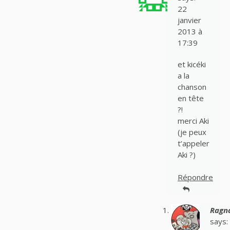
22
janvier
2013 à
17:39
et kicéki
a la
chanson
en tête
?!
merci Aki
(je peux
t’appeler
Aki ?)
Répondre
Ragn
says: