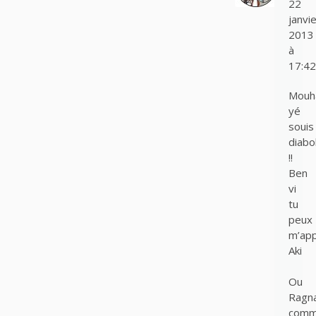
22
janvie
2013
à
17:42
Mouh
yé
souis
diabo
!!
Ben
vi
tu
peux
m’app
Aki
Ou
Ragn
com