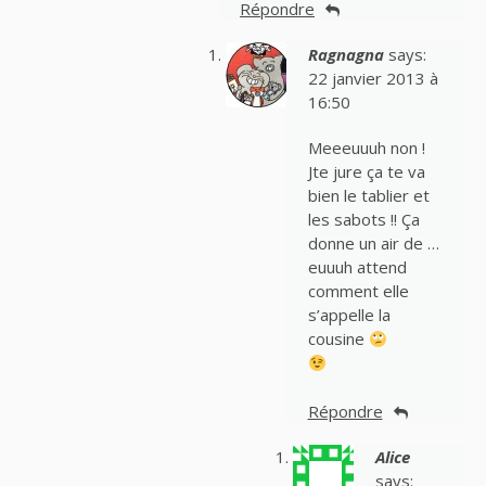
Répondre
Ragnagna
says:
22 janvier 2013 à
16:50
Meeeuuuh non !
Jte jure ça te va
bien le tablier et
les sabots !! Ça
donne un air de …
euuuh attend
comment elle
s’appelle la
cousine
Répondre
Alice
says: