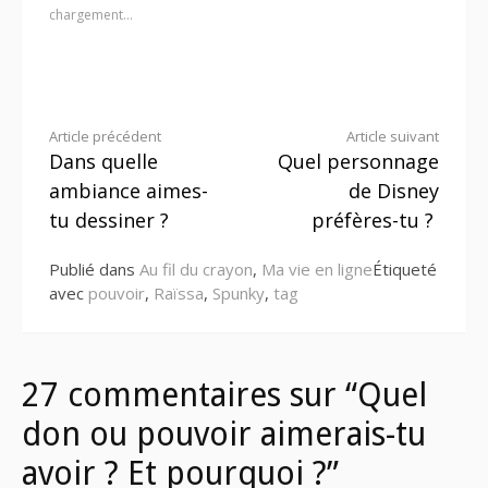
chargement…
Lire
Article précédent
Article suivant
Dans quelle
Quel personnage
la
ambiance aimes-
de Disney
suite
tu dessiner ?
préfères-tu ?
Publié dans
Au fil du crayon
,
Ma vie en ligne
Étiqueté
avec
pouvoir
,
Raïssa
,
Spunky
,
tag
27 commentaires sur “Quel
don ou pouvoir aimerais-tu
avoir ? Et pourquoi ?”