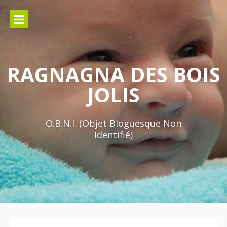
Aller
au
contenu
RAGNAGNA DES BOIS
JOLIS
O.B.N.I. (Objet Bloguesque Non
Identifié)