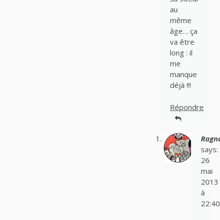
au
même
âge… ça
va être
long : il
me
manque
déjà !!!
Répondre
Ragn
says:
26
mai
2013
à
22:40