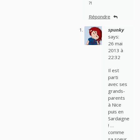
?!
Répondre
spunky
says:
26 mai
2013 à
22:32
Il est
parti
avec ses
grands-
parents
à Nice
puis en
Sardaigne
! …
comme
sa soeur