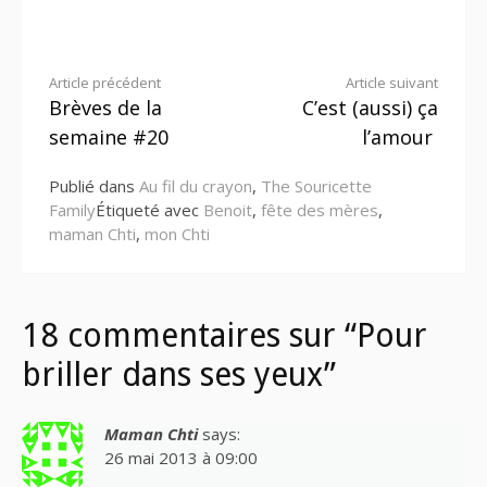
Lire
Article précédent
Article suivant
Brèves de la
C’est (aussi) ça
la
semaine #20
l’amour
suite
Publié dans
Au fil du crayon
,
The Souricette
Family
Étiqueté avec
Benoit
,
fête des mères
,
maman Chti
,
mon Chti
18 commentaires sur “Pour
briller dans ses yeux”
Maman Chti
says:
26 mai 2013 à 09:00