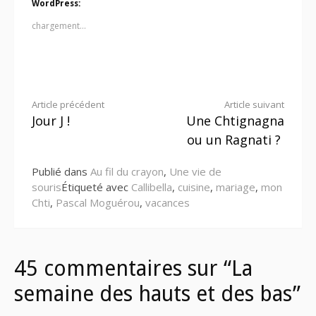
WordPress:
chargement…
Lire
Article précédent
Article suivant
Jour J !
Une Chtignagna
la
ou un Ragnati ?
suite
Publié dans
Au fil du crayon
,
Une vie de
souris
Étiqueté avec
Callibella
,
cuisine
,
mariage
,
mon
Chti
,
Pascal Moguérou
,
vacances
45 commentaires sur “La
semaine des hauts et des bas”