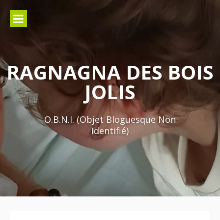
Aller
au
contenu
RAGNAGNA DES BOIS
JOLIS
O.B.N.I. (Objet Bloguesque Non
Identifié)