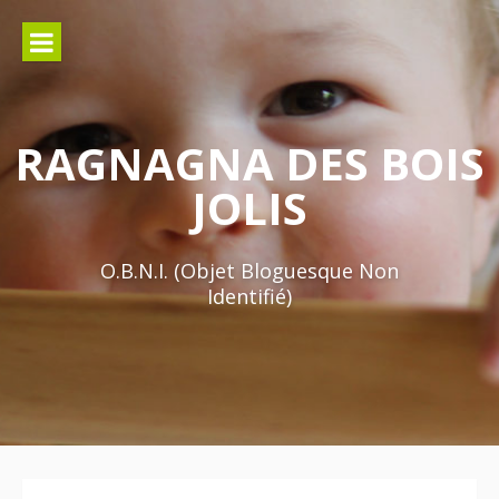
Aller
au
contenu
RAGNAGNA DES BOIS
JOLIS
O.B.N.I. (Objet Bloguesque Non
Identifié)