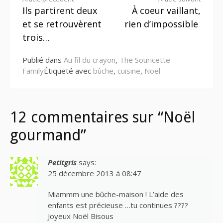
Lire
Ils partirent deux
À coeur vaillant,
la
et se retrouvèrent
rien d’impossible
suite
trois…
Publié dans
Au fil du crayon
,
The Souricette
Family
Étiqueté avec
bûche
,
cuisine
,
Noël
12 commentaires sur “Noël
gourmand”
Petitgris
says:
25 décembre 2013 à 08:47
Miammm une bûche-maison ! L’aide des
enfants est précieuse …tu continues ????
Joyeux Noël Bisous