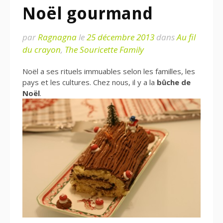
Noël gourmand
par
Ragnagna
le
25 décembre 2013
dans
Au fil
du crayon
,
The Souricette Family
Noël a ses rituels immuables selon les familles, les
pays et les cultures. Chez nous, il y a la
bûche de
Noël
.