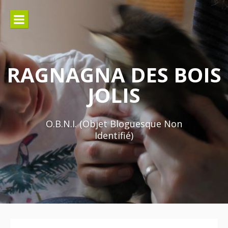
Aller
au
contenu
RAGNAGNA DES BOIS
JOLIS
O.B.N.I. (Objet Bloguesque Non
Identifié)