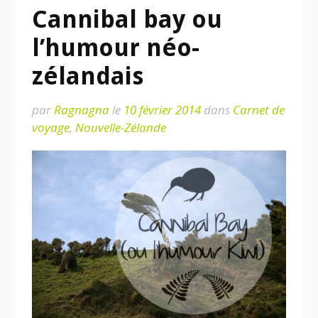
Cannibal bay ou
l’humour néo-
zélandais
par
Ragnagna
le
10 février 2014
dans
Carnet de
voyage
,
Nouvelle-Zélande