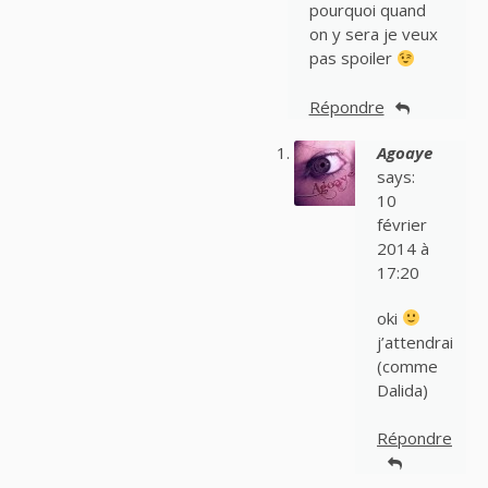
pourquoi quand
on y sera je veux
pas spoiler
Répondre
Agoaye
says:
10
février
2014 à
17:20
oki
j’attendrai
(comme
Dalida)
Répondre