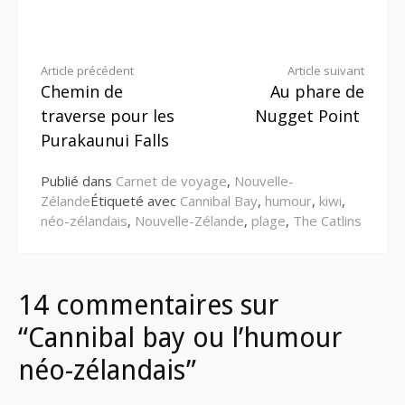
Lire
Article précédent
Article suivant
Chemin de
Au phare de
la
traverse pour les
Nugget Point
suite
Purakaunui Falls
Publié dans
Carnet de voyage
,
Nouvelle-
Zélande
Étiqueté avec
Cannibal Bay
,
humour
,
kiwi
,
néo-zélandais
,
Nouvelle-Zélande
,
plage
,
The Catlins
14 commentaires sur
“Cannibal bay ou l’humour
néo-zélandais”