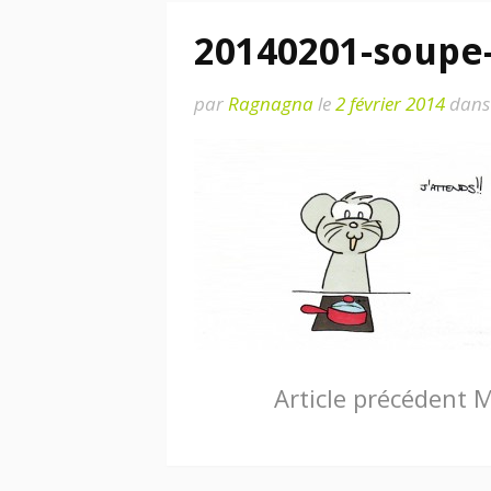
20140201-soupe
par
Ragnagna
le
2 février 2014
dans
Lire
Article précédent
Ma
la
suite