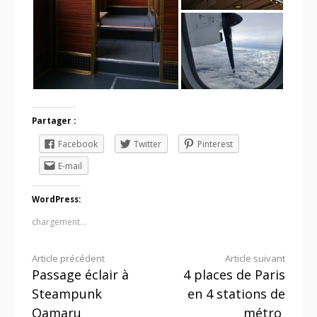
Partager :
Facebook
Twitter
Pinterest
E-mail
WordPress:
chargement…
Lire
Article précédent
Article suivant
Passage éclair à
4 places de Paris
la
Steampunk
en 4 stations de
suite
Oamaru
métro