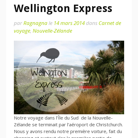
Wellington Express
par
Ragnagna
le
14 mars 2014
dans
Carnet de
voyage
,
Nouvelle-Zélande
Notre voyage dans l’Île du Sud de la Nouvelle-
Zélande se terminait par l’aéroport de Christchurch.
Nous y avons rendu notre première voiture, fait du
shopping et surtout clos la première partie de