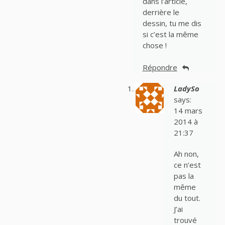
dans l’article,
derrière le
dessin, tu me dis
si c’est la même
chose !
Répondre
LadySo
says:
14 mars
2014 à
21:37
Ah non,
ce n’est
pas la
même
du tout.
J’ai
trouvé