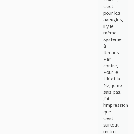
c’est
pour les
aveugles,
il y le
même
système
à
Rennes.
Par
contre,
Pour le
UK et la
NZ, je ne
sais pas.
J’ai
l’impression
que
c’est
surtout
un truc