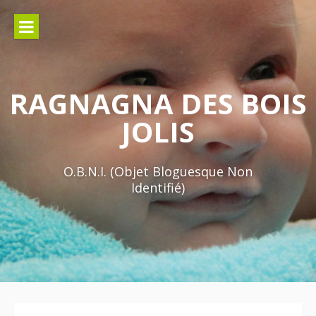
Aller
au
contenu
RAGNAGNA DES BOIS
JOLIS
O.B.N.I. (Objet Bloguesque Non
Identifié)