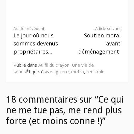
Lire
Article précédent
Article suivant
Le jour où nous
Soutien moral
la
sommes devenus
avant
suite
propriétaires…
déménagement
Publié dans
Au fil du crayon
,
Une vie de
souris
Étiqueté avec
galère
,
metro
,
rer
,
train
18 commentaires sur “Ce qui
ne me tue pas, me rend plus
forte (et moins conne !)”