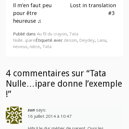
Lire
Il m’en faut peu
Lost in translation
la
pour être
#3
suite
heureuse ♫
Publié dans
Au fil du crayon
,
Tata
Nulle...ipare
Étiqueté avec
dessin
,
Deydey
,
Lana
,
neveux
,
nièce
,
Tata
4 commentaires sur “Tata
Nulle…ipare donne l’exemple
!”
sun
says:
16 juillet 2014 à 10:47
Hihi !! le dur métier de parent. Quoi les