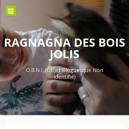
Aller
au
contenu
RAGNAGNA DES BOIS
JOLIS
O.B.N.I. (Objet Bloguesque Non
Identifié)