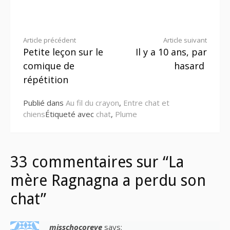
Lire
Article précédent
Article suivant
Petite leçon sur le
Il y a 10 ans, par
la
comique de
hasard
suite
répétition
Publié dans
Au fil du crayon
,
Entre chat et
chiens
Étiqueté avec
chat
,
Plume
33 commentaires sur “La
mère Ragnagna a perdu son
chat”
misschocoreve
says: