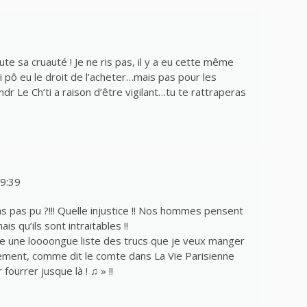
te sa cruauté ! Je ne ris pas, il y a eu cette même
i pô eu le droit de l’acheter…mais pas pour les
dr Le Ch’ti a raison d’être vigilant…tu te rattraperas
9:39
 pas pu ?!!! Quelle injustice !! Nos hommes pensent
is qu’ils sont intraitables !!
re une loooongue liste des trucs que je veux manger
ement, comme dit le comte dans La Vie Parisienne
fourrer jusque là ! ♫ » !!