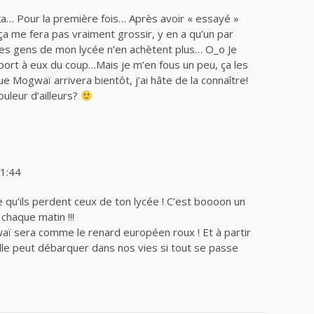
ka… Pour la première fois… Après avoir « essayé »
 me fera pas vraiment grossir, y en a qu’un par
 des gens de mon lycée n’en achètent plus… O_o Je
port à eux du coup…Mais je m’en fous un peu, ça les
ue Mogwaï arrivera bientôt, j’ai hâte de la connaître!
ouleur d’ailleurs?
1:44
e qu’ils perdent ceux de ton lycée ! C’est boooon un
 chaque matin !!!
aï sera comme le renard européen roux ! Et à partir
elle peut débarquer dans nos vies si tout se passe