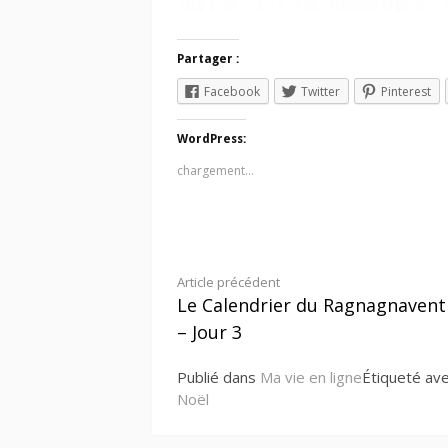
Partager :
Facebook
Twitter
Pinterest
WordPress:
chargement…
Lire
Article précédent
Le Calendrier du Ragnagnavent
la
– Jour 3
suite
Publié dans
Ma vie en ligne
Étiqueté av
Noël