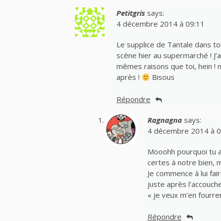
Petitgris
says:
4 décembre 2014 à 09:11
Le supplice de Tantale dans tou
scène hier au supermarché ! J’a
mêmes raisons que toi, hein ! m
après !
Bisous
Répondre
Ragnagna
says:
4 décembre 2014 à 0
Mooohh pourquoi tu as
certes à notre bien, ma
Je commence à lui fai
juste après l’accouch
« je veux m’en fourrer 
Répondre