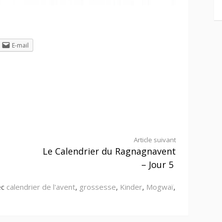
E-mail
Article suivant
Le Calendrier du Ragnagnavent
– Jour 5
ec
calendrier de l'avent
,
grossesse
,
Kinder
,
Mogwaï
,