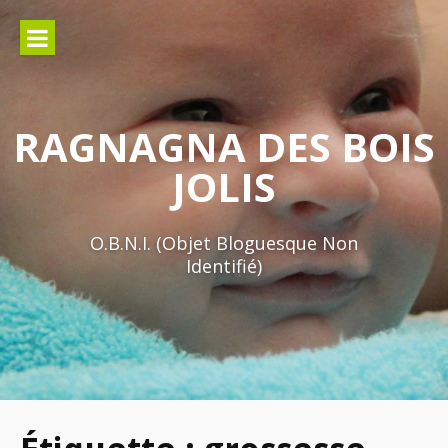
Aller
au
contenu
RAGNAGNA DES BOIS
JOLIS
O.B.N.I. (Objet Bloguesque Non
Identifié)