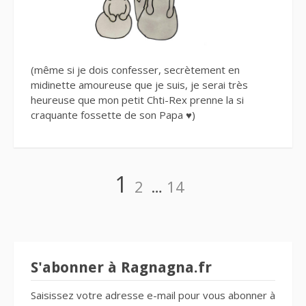
(même si je dois confesser, secrètement en
midinette amoureuse que je suis, je serai très
heureuse que mon petit Chti-Rex prenne la si
craquante fossette de son Papa ♥)
Navigation
Page
Page
Page
1
2
…
14
des
articles
S'abonner à Ragnagna.fr
Saisissez votre adresse e-mail pour vous abonner à