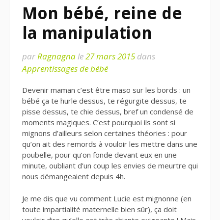
Mon bébé, reine de
la manipulation
par
Ragnagna
le
27 mars 2015
dans
Apprentissages de bébé
Devenir maman c’est être maso sur les bords : un
bébé ça te hurle dessus, te régurgite dessus, te
pisse dessus, te chie dessus, bref un condensé de
moments magiques. C’est pourquoi ils sont si
mignons d’ailleurs selon certaines théories : pour
qu’on ait des remords à vouloir les mettre dans une
poubelle, pour qu’on fonde devant eux en une
minute, oubliant d’un coup les envies de meurtre qui
nous démangeaient depuis 4h.
Je me dis que vu comment Lucie est mignonne (en
toute impartialité maternelle bien sûr), ça doit
vouloir dire qu’elle est très
chiante
exigeante ! Mais