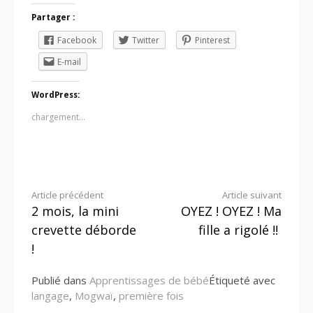
Partager :
Facebook
Twitter
Pinterest
E-mail
WordPress:
chargement…
Lire
Article précédent
Article suivant
2 mois, la mini
OYEZ ! OYEZ ! Ma
la
crevette déborde
fille a rigolé !!
suite
!
Publié dans
Apprentissages de bébé
Étiqueté avec
langage
,
Mogwaï
,
première fois