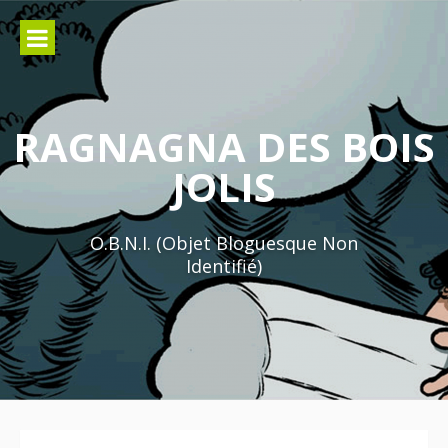
Aller
au
contenu
RAGNAGNA DES BOIS
JOLIS
O.B.N.I. (Objet Bloguesque Non
Identifié)