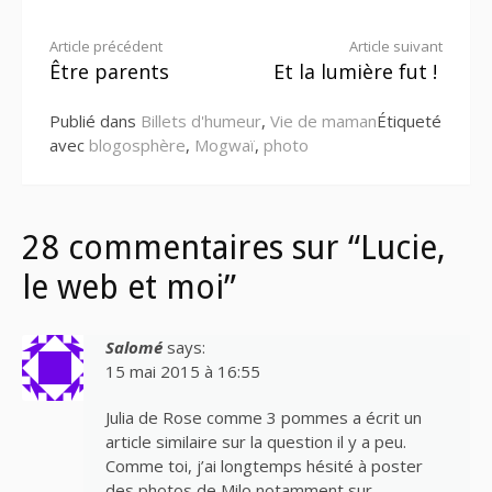
Lire
Article précédent
Article suivant
Être parents
Et la lumière fut !
la
Publié dans
Billets d'humeur
,
Vie de maman
Étiqueté
suite
avec
blogosphère
,
Mogwaï
,
photo
28 commentaires sur “Lucie,
le web et moi”
Salomé
says:
15 mai 2015 à 16:55
Julia de Rose comme 3 pommes a écrit un
article similaire sur la question il y a peu.
Comme toi, j’ai longtemps hésité à poster
des photos de Milo notamment sur