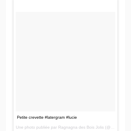
Petite crevette #latergram #lucie
Une photo publiée par Ragnagna des Bois Jolis (@ragnagnagram) le