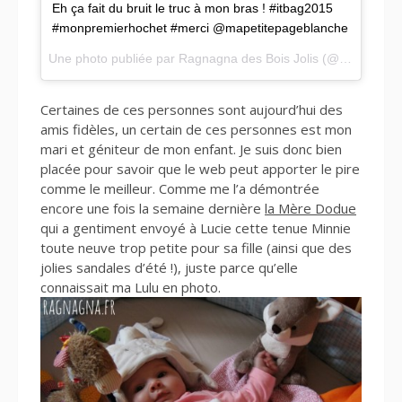
Eh ça fait du bruit le truc à mon bras ! #itbag2015
#monpremierhochet #merci @mapetitepageblanche
Une photo publiée par Ragnagna des Bois Jolis (@ragnagnagram) le
Certaines de ces personnes sont aujourd’hui des
amis fidèles, un certain de ces personnes est mon
mari et géniteur de mon enfant. Je suis donc bien
placée pour savoir que le web peut apporter le pire
comme le meilleur. Comme me l’a démontrée
encore une fois la semaine dernière
la Mère Dodue
qui a gentiment envoyé à Lucie cette tenue Minnie
toute neuve trop petite pour sa fille (ainsi que des
jolies sandales d’été !), juste parce qu’elle
connaissait ma Lulu en photo.