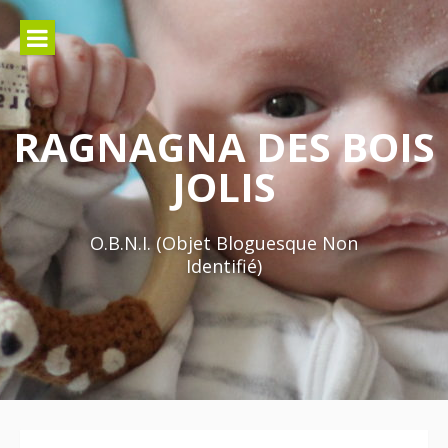
Aller
au
contenu
RAGNAGNA DES BOIS
JOLIS
O.B.N.I. (Objet Bloguesque Non
Identifié)