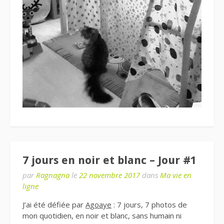
7 jours en noir et blanc – Jour #1
par
Ragnagna
le
22 novembre 2017
dans
Ma vie en
ligne
J’ai été défiée par
Agoaye
: 7 jours, 7 photos de
mon quotidien, en noir et blanc, sans humain ni