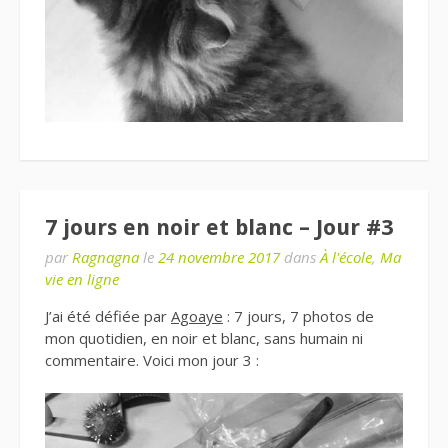
7 jours en noir et blanc – Jour #3
par
Ragnagna
le
24 novembre 2017
dans
À l'école
,
Ma
vie en ligne
J’ai été défiée par
Agoaye
: 7 jours, 7 photos de
mon quotidien, en noir et blanc, sans humain ni
commentaire. Voici mon jour 3 :