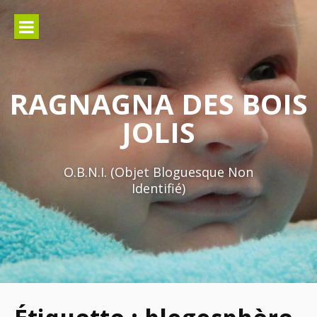
Aller
au
contenu
RAGNAGNA DES BOIS
JOLIS
O.B.N.I. (Objet Bloguesque Non
Identifié)