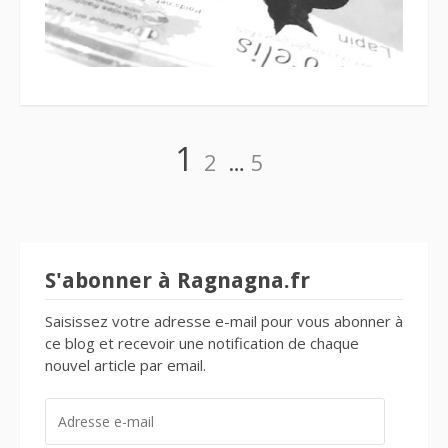
Navigation
Page
Page
Page
1
2
…
5
des
articles
S'abonner à Ragnagna.fr
Saisissez votre adresse e-mail pour vous abonner à
ce blog et recevoir une notification de chaque
nouvel article par email.
ADRESSE
E-