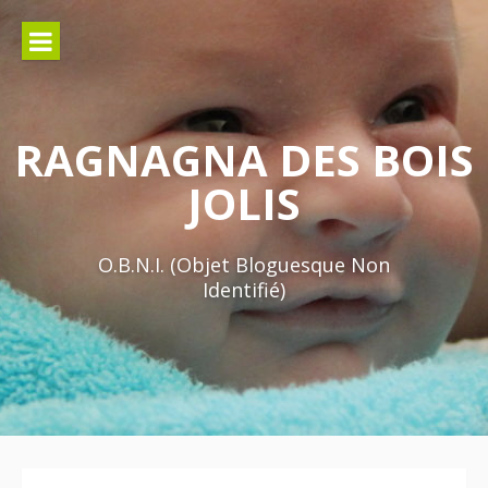
Aller
au
contenu
RAGNAGNA DES BOIS
JOLIS
O.B.N.I. (Objet Bloguesque Non
Identifié)