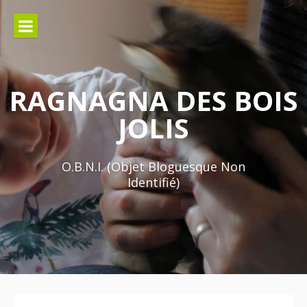
Aller
au
contenu
RAGNAGNA DES BOIS
JOLIS
O.B.N.I. (Objet Bloguesque Non
Identifié)