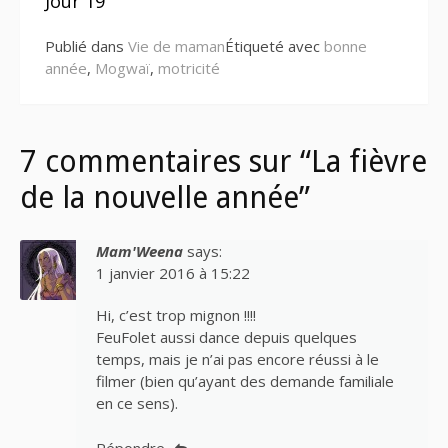
suite
Jour 19
Publié dans
Vie de maman
Étiqueté avec
bonne
année
,
Mogwaï
,
motricité
7 commentaires sur “La fièvre
de la nouvelle année”
Mam'Weena
says:
1 janvier 2016 à 15:22
Hi, c’est trop mignon !!!!
FeuFolet aussi dance depuis quelques
temps, mais je n’ai pas encore réussi à le
filmer (bien qu’ayant des demande familiale
en ce sens).
Répondre