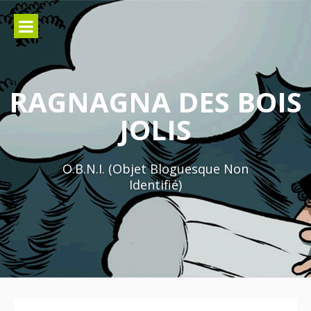
Aller
au
contenu
RAGNAGNA DES BOIS
JOLIS
O.B.N.I. (Objet Bloguesque Non
Identifié)