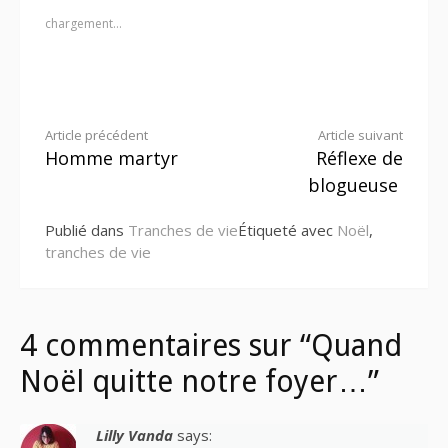
chargement…
Lire
Article précédent
Article suivant
Homme martyr
Réflexe de
la
blogueuse
suite
Publié dans
Tranches de vie
Étiqueté avec
Noël
,
tranches de vie
4 commentaires sur “Quand
Noël quitte notre foyer…”
Lilly Vanda
says: