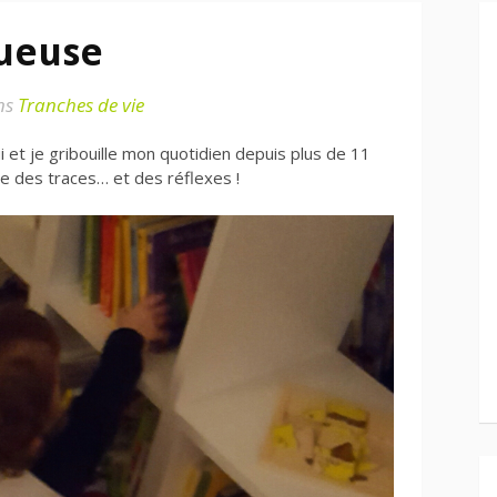
gueuse
ns
Tranches de vie
hui et je gribouille mon quotidien depuis plus de 11
se des traces… et des réflexes !