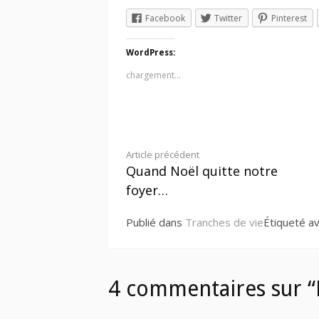
Facebook
Twitter
Pinterest
WordPress:
chargement…
Lire
Article précédent
Quand Noël quitte notre
la
foyer…
suite
Publié dans
Tranches de vie
Étiqueté a
4 commentaires sur “