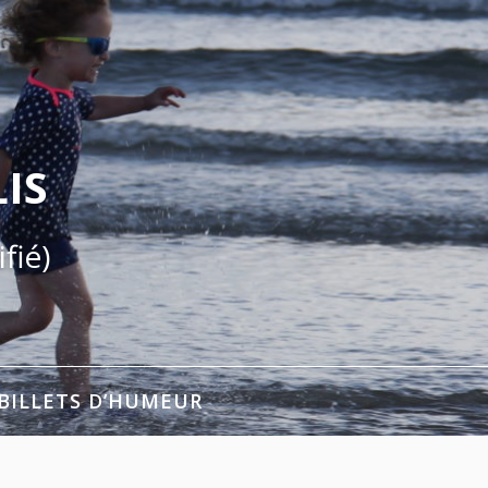
IS
fié)
BILLETS D’HUMEUR