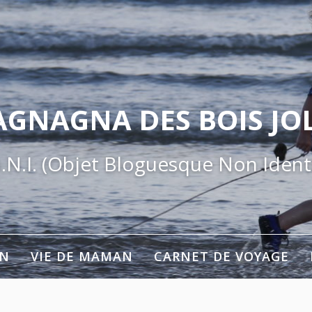
AGNAGNA DES BOIS JOL
.N.I. (Objet Bloguesque Non Identi
ON
VIE DE MAMAN
CARNET DE VOYAGE