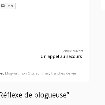
E-mail
Article suivant
Un appel au secours
vec
Mogwaï
,
mon Chti
,
sommeil
,
tranches de vie
Réflexe de blogueuse”