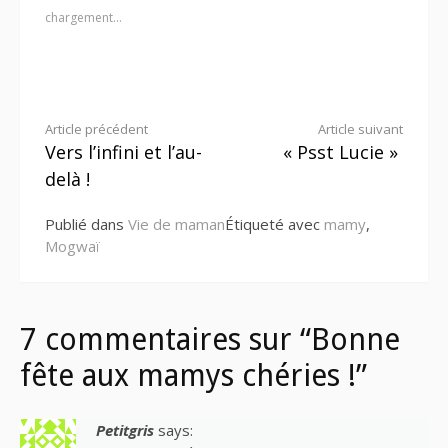
chargement…
Lire
Article précédent
Article suivant
Vers l’infini et l’au-
« Psst Lucie »
la
delà !
suite
Publié dans
Vie de maman
Étiqueté avec
mamy
,
Mogwaï
7 commentaires sur “Bonne
fête aux mamys chéries !”
Petitgris
says: