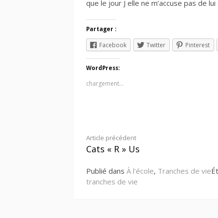
que le jour J elle ne m’accuse pas de lui
Partager :
Facebook
Twitter
Pinterest
WordPress:
chargement…
Lire
Article précédent
Cats « R » Us
la
Publié dans
À l'école
,
Tranches de vie
É
suite
tranches de vie