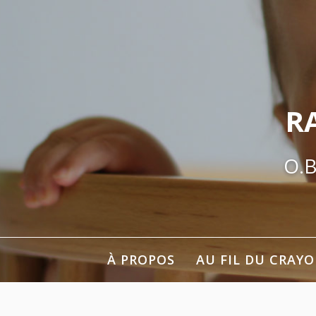
Aller
au
contenu
R
O.B
À PROPOS
AU FIL DU CRAY