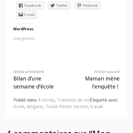
Facebook
Twitter
Pinterest
E-mail
WordPress:
chargement…
Lire
Article précédent
Article suivant
Bilan d’une
Maman mène
la
semaine d’école
l’enquête !
suite
Publié dans
À l'école
,
Tranches de vie
Étiqueté avec
école
,
Mogwaï
,
Toute Petite Section
,
travail