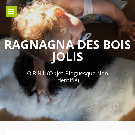
Aller
au
contenu
RAGNAGNA DES BOIS
JOLIS
O.B.N.I. (Objet Bloguesque Non
Identifié)