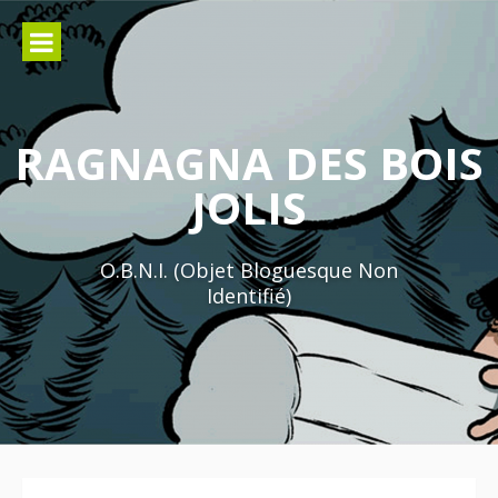
Aller
au
contenu
RAGNAGNA DES BOIS
JOLIS
O.B.N.I. (Objet Bloguesque Non
Identifié)