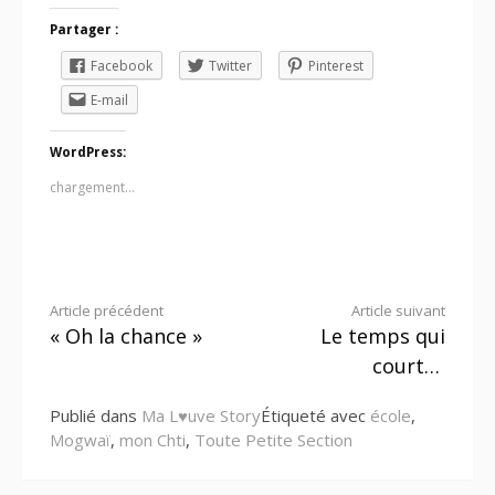
Partager :
Facebook
Twitter
Pinterest
E-mail
WordPress:
chargement…
Lire
Article précédent
Article suivant
« Oh la chance »
Le temps qui
la
court…
suite
Publié dans
Ma L♥uve Story
Étiqueté avec
école
,
Mogwaï
,
mon Chti
,
Toute Petite Section