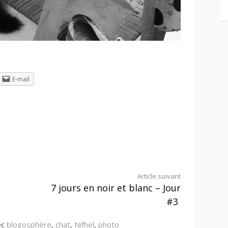
E-mail
Article suivant
7 jours en noir et blanc – Jour
#3
ec
blogosphère
,
chat
,
Nifhel
,
photo