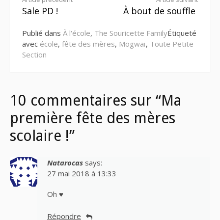
Lire
Sale PD !
À bout de souffle
la
Publié dans
À l'école
,
The Souricette Family
Étiqueté
suite
avec
école
,
fête des mères
,
Mogwaï
,
Toute Petite
Section
10 commentaires sur “Ma
première fête des mères
scolaire !”
Natarocas
says:
27 mai 2018 à 13:33
Oh ♥
Répondre