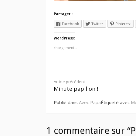
Partager :
Facebook
Twitter
Pinterest
WordPress:
chargement…
Lire
Article précédent
Minute papillon !
la
Publié dans
Avec Papa
Étiqueté avec
M
suite
1 commentaire sur “Pa