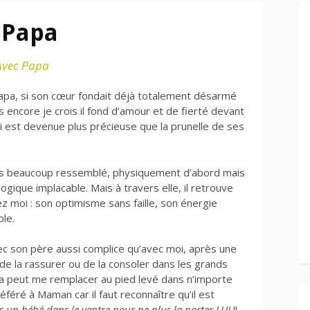
r Papa
Avec Papa
 Papa, si son cœur fondait déjà totalement désarmé
s encore je crois il fond d’amour et de fierté devant
qui est devenue plus précieuse que la prunelle de ses
jours beaucoup ressemblé, physiquement d’abord mais
gique implacable. Mais à travers elle, il retrouve
z moi : son optimisme sans faille, son énergie
ble.
vec son père aussi complice qu’avec moi, après une
e la rassurer ou de la consoler dans les grands
 peut me remplacer au pied levé dans n’importe
féré à Maman car il faut reconnaître qu’il est
as un bébé dans le ventre pour ne plus la porter LUI
!!