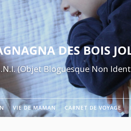
AGNAGNA DES BOIS JOL
.N.I. (Objet Bloguesque Non Identi
ON
VIE DE MAMAN
CARNET DE VOYAGE