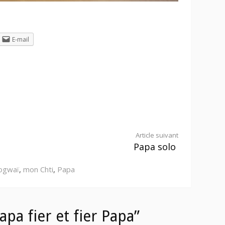
E-mail
Article suivant
Papa solo
ogwaï
,
mon Chti
,
Papa
pa fier et fier Papa”