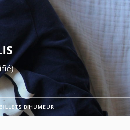
IS
fié)
BILLETS D’HUMEUR