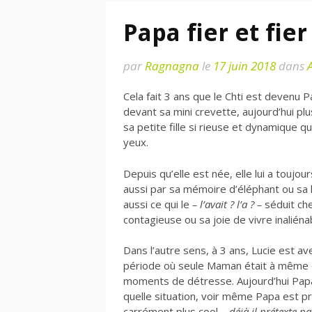
Papa fier et fie
par
Ragnagna
le
17 juin 2018
dans
Cela fait 3 ans que le Chti est devenu
devant sa mini crevette, aujourd’hui plu
sa petite fille si rieuse et dynamique 
yeux.
Depuis qu’elle est née, elle lui a tou
aussi par sa mémoire d’éléphant ou sa lo
aussi ce qui le
– l’avait ? l’a ? –
séduit che
contagieuse ou sa joie de vivre inaliéna
Dans l’autre sens, à 3 ans, Lucie est a
période où seule Maman était à même d
moments de détresse. Aujourd’hui Papa
quelle situation, voir même Papa est pré
carrément plus cool –
déjà il prétexte p