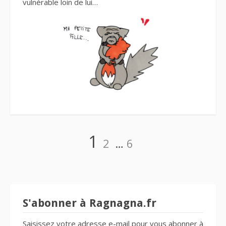
vulnérable loin de lui…
Navigation
Page
Page
Page
1
2
…
6
des
articles
S'abonner à Ragnagna.fr
Saisissez votre adresse e-mail pour vous abonner à