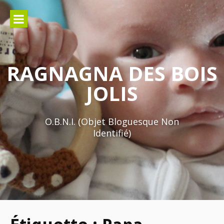
Aller
au
contenu
RAGNAGNA DES BOIS
JOLIS
O.B.N.I. (Objet Bloguesque Non
Identifié)