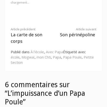
chargement…
Lire
Article précédent
Article suivant
La carte de son
Son périnépoline
la
corps
suite
Publié dans
À l'école
,
Avec Papa
Étiqueté avec
école
,
Mogwaï
,
mon Chti
,
Papa
,
Papa Poule
,
Petite
Section
6 commentaires sur
“L’impuissance d’un Papa
Poule”