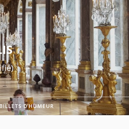
IS
fié)
BILLETS D’HUMEUR