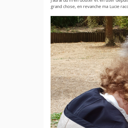
J’aurai dû m’en douter et en user depu
grand chose, en revanche ma Lucie racon