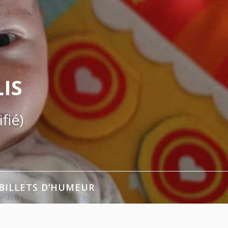
IS
fié)
BILLETS D’HUMEUR