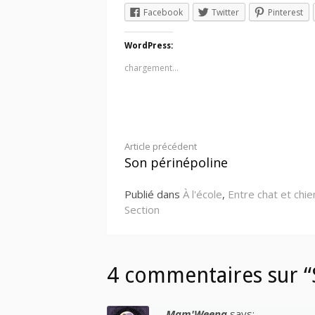
Facebook
Twitter
Pinterest
WordPress:
chargement…
Lire
Article précédent
Son périnépoline
la
Publié dans
À l'école
,
Entre chat et chie
suite
Section
4 commentaires sur “
Mam'Weena
says: