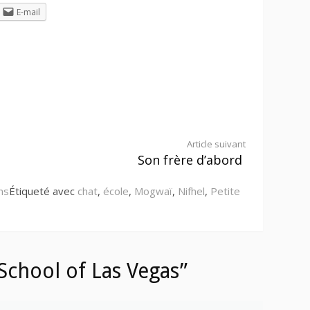
E-mail
Article suivant
Son frère d’abord
ns
Étiqueté avec
chat
,
école
,
Mogwaï
,
Nifhel
,
Petite
School of Las Vegas”