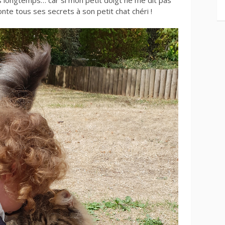
is longtemps… car si mon petit doigt ne me dit pas
te tous ses secrets à son petit chat chéri !