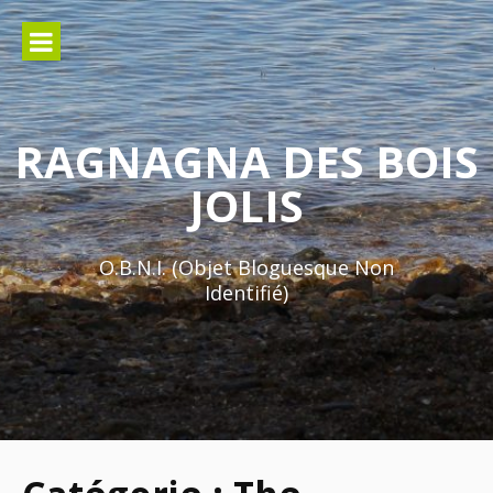
Aller
au
contenu
RAGNAGNA DES BOIS
JOLIS
O.B.N.I. (Objet Bloguesque Non
Identifié)