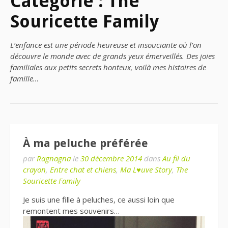
Catégorie : The
Souricette Family
L’enfance est une période heureuse et insouciante où l’on
découvre le monde avec de grands yeux émerveillés. Des joies
familiales aux petits secrets honteux, voilà mes histoires de
famille…
À ma peluche préférée
par
Ragnagna
le
30 décembre 2014
dans
Au fil du
crayon
,
Entre chat et chiens
,
Ma L♥uve Story
,
The
Souricette Family
Je suis une fille à peluches, ce aussi loin que
remontent mes souvenirs…