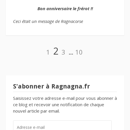
Bon anniversaire le frérot !!
Ceci était un message de Ragnacorse
Navigation
Page
Page
Page
Page
2
1
3
…
10
des
articles
S'abonner à Ragnagna.fr
Saisissez votre adresse e-mail pour vous abonner à
ce blog et recevoir une notification de chaque
nouvel article par email.
ADRESSE
E-