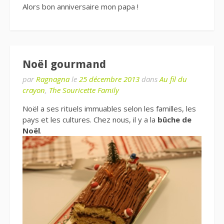
Alors bon anniversaire mon papa !
Noël gourmand
par
Ragnagna
le
25 décembre 2013
dans
Au fil du
crayon
,
The Souricette Family
Noël a ses rituels immuables selon les familles, les
pays et les cultures. Chez nous, il y a la
bûche de
Noël
.