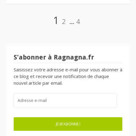
Navigation
Page
Page
Page
1
2
…
4
des
articles
S'abonner à Ragnagna.fr
Saisissez votre adresse e-mail pour vous abonner à
ce blog et recevoir une notification de chaque
nouvel article par email.
ADRESSE
E-
MAIL
JE M'ABONNE !