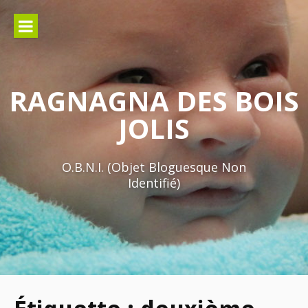
Aller
au
contenu
RAGNAGNA DES BOIS
JOLIS
O.B.N.I. (Objet Bloguesque Non
Identifié)