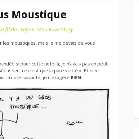
us Moustique
Au fil du crayon
,
Ma L♥uve Story
r les moustiques, mais je me devais de vous
emandée si pour cette note
là
, je n’avais pas un petit
bastien, ce n’est que la pure vérité ». Et bien
r la note suivante, je n’exagère
RIEN
…