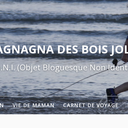
AGNAGNA DES BOIS JOL
.N.I. (Objet Bloguesque Non Identi
ON
VIE DE MAMAN
CARNET DE VOYAGE