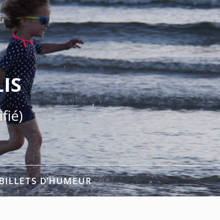
IS
fié)
BILLETS D’HUMEUR