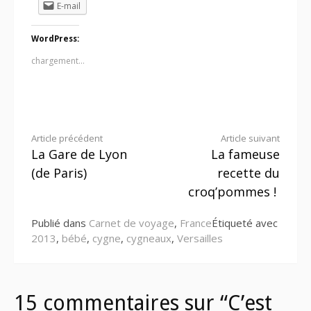
E-mail
WordPress:
chargement…
Lire
Article précédent
Article suivant
La Gare de Lyon
La fameuse
la
(de Paris)
recette du
suite
croq’pommes !
Publié dans
Carnet de voyage
,
France
Étiqueté avec
2013
,
bébé
,
cygne
,
cygneaux
,
Versailles
15 commentaires sur “C’est