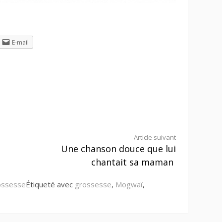
E-mail
Article suivant
Une chanson douce que lui
chantait sa maman
ossesse
Étiqueté avec
grossesse
,
Mogwaï
,