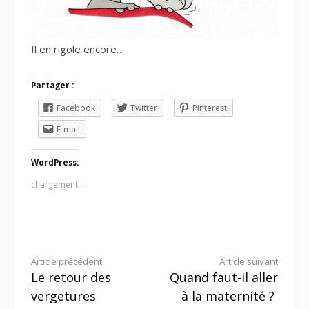
Il en rigole encore…
Partager :
Facebook
Twitter
Pinterest
E-mail
WordPress:
chargement…
Lire
Article précédent
Article suivant
Le retour des
Quand faut-il aller
la
vergetures
à la maternité ?