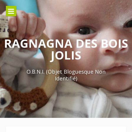
Aller
au
contenu
RAGNAGNA DES BOIS
JOLIS
O.B.N.I. (Objet Bloguesque Non
Identifié)