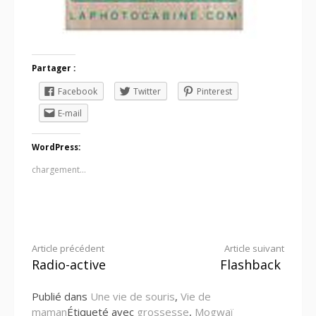
Partager :
Facebook
Twitter
Pinterest
E-mail
WordPress:
chargement…
Lire
Article précédent
Article suivant
Radio-active
Flashback
la
Publié dans
Une vie de souris
,
Vie de
suite
maman
Étiqueté avec
grossesse
,
Mogwaï