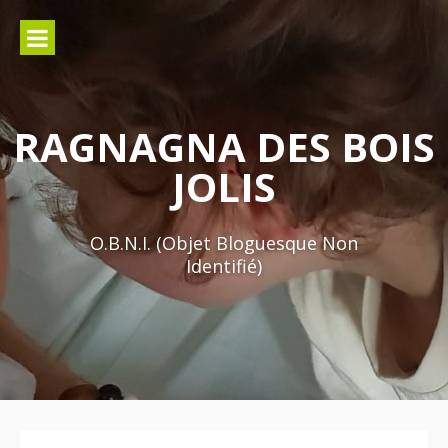
Aller
au
contenu
RAGNAGNA DES BOIS
JOLIS
O.B.N.I. (Objet Bloguesque Non
Identifié)