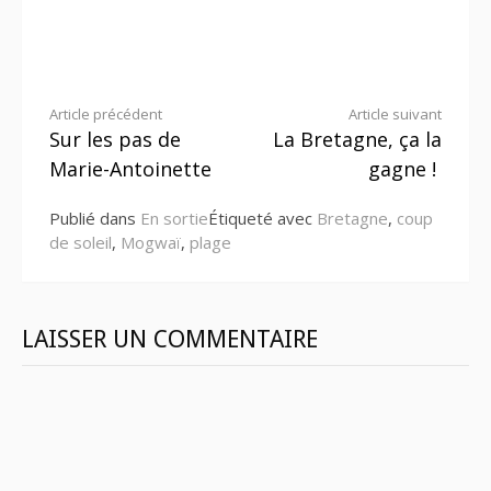
Lire
Article précédent
Article suivant
Sur les pas de
La Bretagne, ça la
la
Marie-Antoinette
gagne !
suite
Publié dans
En sortie
Étiqueté avec
Bretagne
,
coup
de soleil
,
Mogwaï
,
plage
LAISSER UN COMMENTAIRE