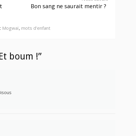
t
Bon sang ne saurait mentir ?
c
Mogwaï
,
mots d'enfant
Et boum !”
Bisous