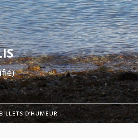
IS
fié)
BILLETS D’HUMEUR