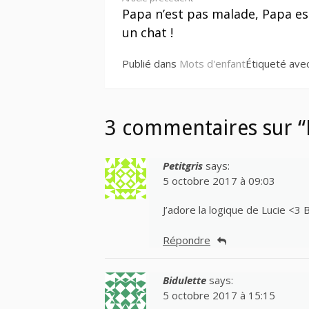
Lire
Papa n’est pas malade, Papa es
la
un chat !
suite
Publié dans
Mots d'enfant
Étiqueté ave
3 commentaires sur “
Petitgris
says:
5 octobre 2017 à 09:03
J’adore la logique de Lucie <3 
Répondre
Bidulette
says:
5 octobre 2017 à 15:15