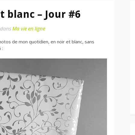
t blanc – Jour #6
dans
Ma vie en ligne
photos de mon quotidien, en noir et blanc, sans
 :