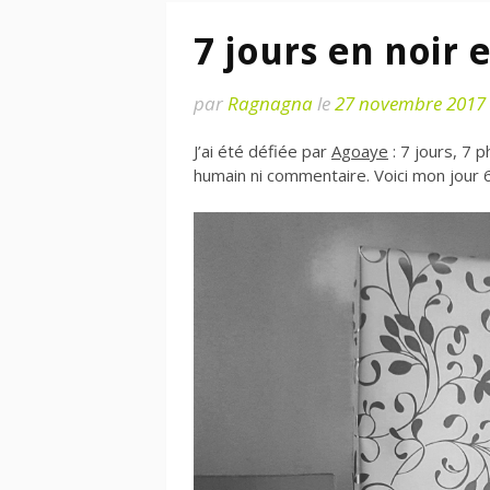
7 jours en noir e
par
Ragnagna
le
27 novembre 2017
J’ai été défiée par
Agoaye
: 7 jours, 7 
humain ni commentaire. Voici mon jour 6