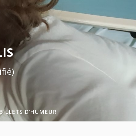
IS
fié)
BILLETS D’HUMEUR