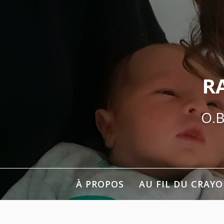
Aller
au
contenu
R
O.B
À PROPOS
AU FIL DU CRAY