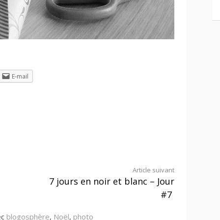
E-mail
Article suivant
7 jours en noir et blanc – Jour
#7
ec
blogosphère
,
Noël
,
photo