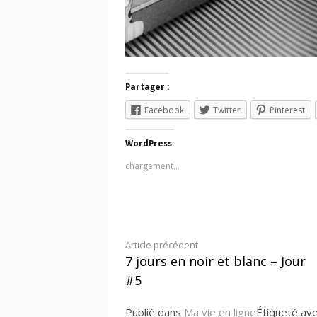
Partager :
Facebook
Twitter
Pinterest
WordPress:
chargement…
Lire
Article précédent
7 jours en noir et blanc – Jour
la
#5
suite
Publié dans
Ma vie en ligne
Étiqueté av