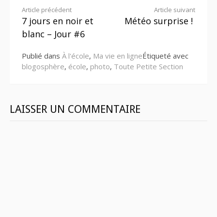
Lire
Article précédent
Article suivant
7 jours en noir et
Météo surprise !
la
blanc – Jour #6
suite
Publié dans
À l'école
,
Ma vie en ligne
Étiqueté avec
blogosphère
,
école
,
photo
,
Toute Petite Section
LAISSER UN COMMENTAIRE