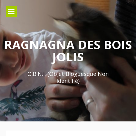
Aller
au
contenu
RAGNAGNA DES BOIS
JOLIS
O.B.N.I. (Objet Bloguesque Non
Identifié)