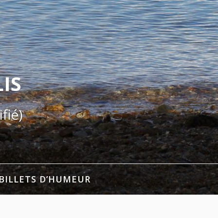
IS
fié)
BILLETS D’HUMEUR