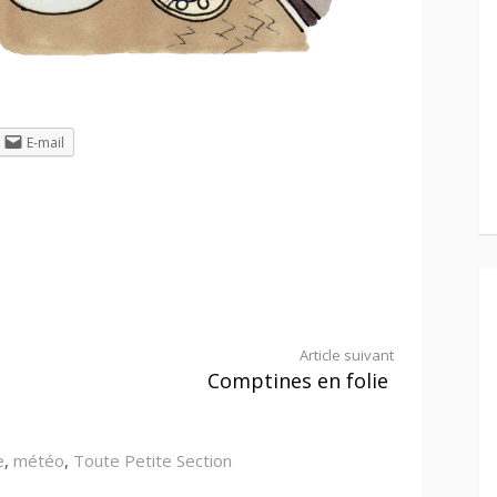
E-mail
Article suivant
Comptines en folie
e
,
météo
,
Toute Petite Section