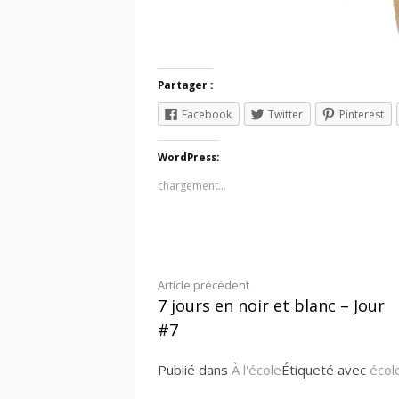
Partager :
Facebook
Twitter
Pinterest
WordPress:
chargement…
Lire
Article précédent
7 jours en noir et blanc – Jour
la
#7
suite
Publié dans
À l'école
Étiqueté avec
écol