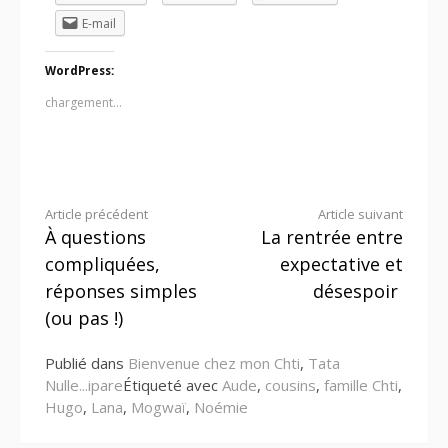
E-mail
WordPress:
chargement…
Lire
Article précédent
Article suivant
À questions
La rentrée entre
la
compliquées,
expectative et
suite
réponses simples
désespoir
(ou pas !)
Publié dans
Bienvenue chez mon Chti
,
Tata
Nulle...ipare
Étiqueté avec
Aude
,
cousins
,
famille Chti
,
Hugo
,
Lana
,
Mogwaï
,
Noémie