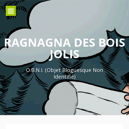
Aller
au
contenu
RAGNAGNA DES BOIS
JOLIS
O.B.N.I. (Objet Bloguesque Non
Identifié)